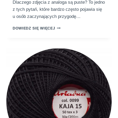
Dlaczego zdjęcia z analoga są puste? To jedno
z tych pytań, które bardzo często pojawia się
u osób zaczynających przygodę…
D
DOWIEDZ SIĘ WIĘCEJ
L
A
C
Z
E
G
O
Z
D
J
Ę
C
I
A
Z
A