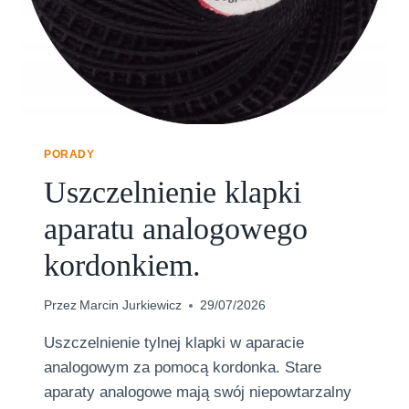
N
A
L
O
G
A
S
Ą
PORADY
P
Uszczelnienie klapki
U
S
aparatu analogowego
T
E
kordonkiem.
,
P
R
Przez
Marcin Jurkiewicz
29/07/2026
Z
E
Uszczelnienie tylnej klapki w aparacie
Ś
analogowym za pomocą kordonka. Stare
W
aparaty analogowe mają swój niepowtarzalny
I