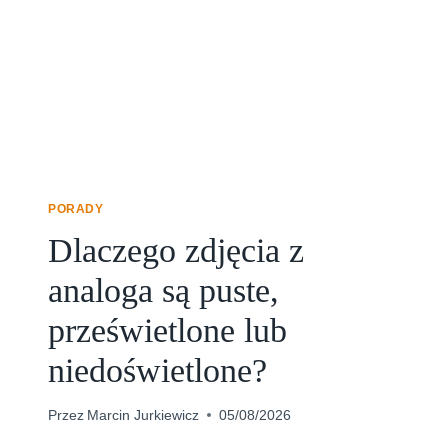
A
P
A
R
A
T
A
M
I
A
PORADY
N
Dlaczego zdjęcia z
A
L
analoga są puste,
O
G
prześwietlone lub
O
W
niedoświetlone?
Y
M
I
Przez
Marcin Jurkiewicz
05/08/2026
?