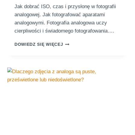
Jak dobrać ISO, czas i przysłonę w fotografii
analogowej. Jak fotografować aparatami
analogowymi. Fotografia analogowa uczy
cierpliwości i świadomego fotografowania….
J
DOWIEDZ SIĘ WIĘCEJ
A
K
F
O
T
O
G
R
A
F
O
W
A
Ć