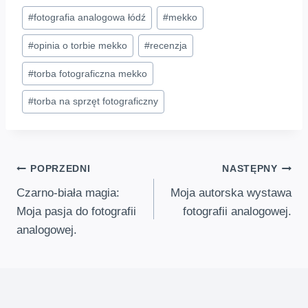
Tagi
#
fotografia analogowa łódź
#
mekko
wpisu:
#
opinia o torbie mekko
#
recenzja
#
torba fotograficzna mekko
#
torba na sprzęt fotograficzny
Nawigacja
POPRZEDNI
NASTĘPNY
Czarno-biała magia:
Moja autorska wystawa
wpisu
Moja pasja do fotografii
fotografii analogowej.
analogowej.