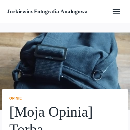
Przejdź
Jurkiewicz Fotografia Analogowa
do
treści
OPINIE
[Moja Opinia]
Torba