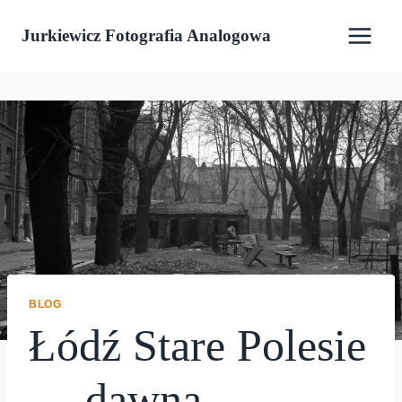
Przejdź
Jurkiewicz Fotografia Analogowa
do
treści
BLOG
Łódź Stare Polesie
— dawna