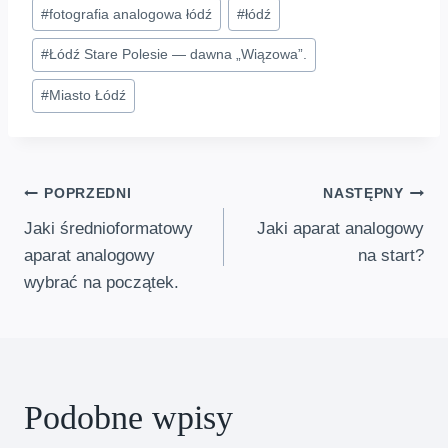
Tagi
#
fotografia analogowa łódź
#
łódź
wpisu:
#
Łódź Stare Polesie — dawna „Wiązowa”.
#
Miasto Łódź
Nawigacja
POPRZEDNI
NASTĘPNY
Jaki średnioformatowy
Jaki aparat analogowy
wpisu
aparat analogowy
na start?
wybrać na początek.
Podobne wpisy