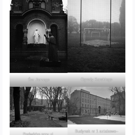
Ogrody Karskiego
Św. Jerzego
Budynek nr 1 sztabowo–
Podwórko przy ul.