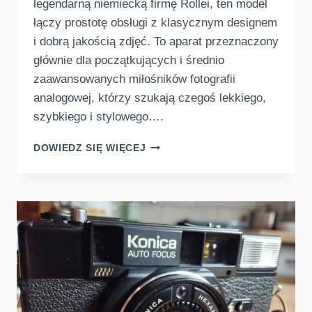
legendarną niemiecką firmę Rollei, ten model
łączy prostotę obsługi z klasycznym designem
i dobrą jakością zdjęć. To aparat przeznaczony
głównie dla początkujących i średnio
zaawansowanych miłośników fotografii
analogowej, którzy szukają czegoś lekkiego,
szybkiego i stylowego….
ROLLEI
DOWIEDZ SIĘ WIĘCEJ
ROLLEIMAT
AF
–
KLASYCZNY
AUTOMAT
Z
LAT
80.