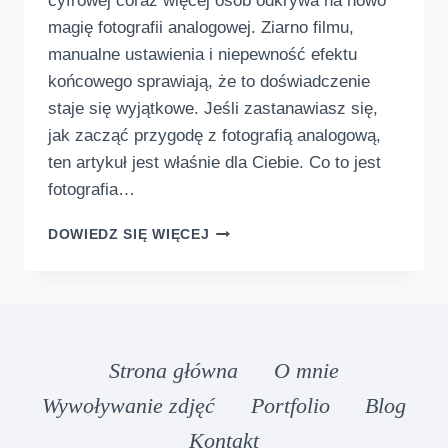
cyfrowej coraz więcej osób odkrywa na nowo
magię fotografii analogowej. Ziarno filmu,
manualne ustawienia i niepewność efektu
końcowego sprawiają, że to doświadczenie
staje się wyjątkowe. Jeśli zastanawiasz się,
jak zacząć przygodę z fotografią analogową,
ten artykuł jest właśnie dla Ciebie. Co to jest
fotografia…
FOTOGRAFIA
DOWIEDZ SIĘ WIĘCEJ
ANALOGOWA
–
JAK
ZACZĄĆ
OD
POCZĄTKU?
Strona główna
O mnie
Wywoływanie zdjęć
Portfolio
Blog
Kontakt