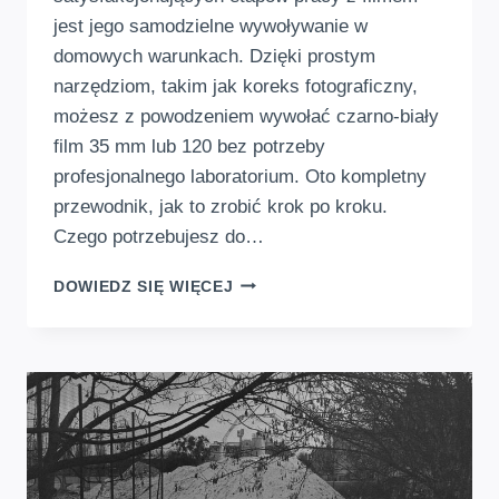
jest jego samodzielne wywoływanie w
domowych warunkach. Dzięki prostym
narzędziom, takim jak koreks fotograficzny,
możesz z powodzeniem wywołać czarno-biały
film 35 mm lub 120 bez potrzeby
profesjonalnego laboratorium. Oto kompletny
przewodnik, jak to zrobić krok po kroku.
Czego potrzebujesz do…
JAK
DOWIEDZ SIĘ WIĘCEJ
WYWOŁAĆ
CZARNO-
BIAŁE
ZDJĘCIA
W
DOMU
–
KROK
PO