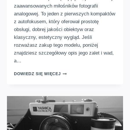
zaawansowanych miłośników fotografii
analogowej. To jeden z pierwszych kompaktów
z autofokusem, który oferował prostotę
obsługi, dobrej jakości obiektyw oraz
klasyczny, estetyczny wygląd. Jeśli
rozważasz zakup tego modelu, poniżej
znajdziesz szczegółowy opis jego zalet i wad,
a…
KONICA
DOWIEDZ SIĘ WIĘCEJ
C35
AF2
–
KLASYCZNY
APARAT
ANALOGOWY
Z
AUTOFOKUSEM