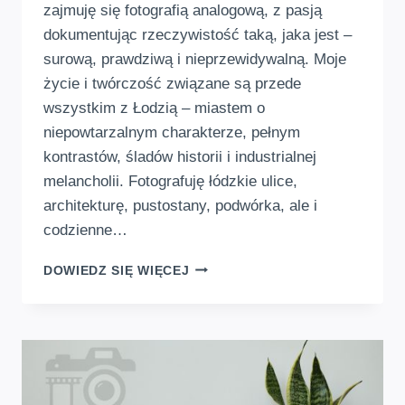
zajmuję się fotografią analogową, z pasją
dokumentując rzeczywistość taką, jaka jest –
surową, prawdziwą i nieprzewidywalną. Moje
życie i twórczość związane są przede
wszystkim z Łodzią – miastem o
niepowtarzalnym charakterze, pełnym
kontrastów, śladów historii i industrialnej
melancholii. Fotografuję łódzkie ulice,
architekturę, pustostany, podwórka, ale i
codzienne…
FOTOGRAF
DOWIEDZ SIĘ WIĘCEJ
ANALOGOWY
Z
ŁODZI,
DOKUMENTUJĄCY
MIEJSKIE
I
NADMORSKIE