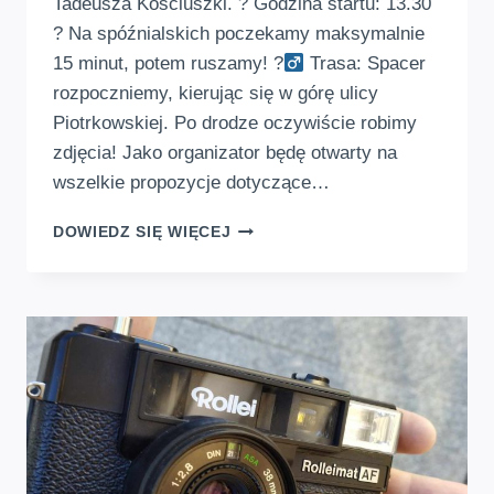
Tadeusza Kościuszki. ? Godzina startu: 13.30
? Na spóźnialskich poczekamy maksymalnie
15 minut, potem ruszamy! ?‍
Trasa: Spacer
rozpoczniemy, kierując się w górę ulicy
Piotrkowskiej. Po drodze oczywiście robimy
zdjęcia! Jako organizator będę otwarty na
wszelkie propozycje dotyczące…
ANALOGOWY
DOWIEDZ SIĘ WIĘCEJ
FOTO
SPACER
PO
ŁODZI
–
20
WRZEŚNIA
2025R.